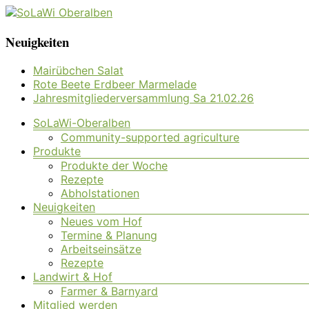
Zum
Inhalt
SoLaWi
Neuigkeiten
springen
Oberalben
Mairübchen Salat
Rote Beete Erdbeer Marmelade
Solidarische
Jahresmitgliederversammlung Sa 21.02.26
Landwirtschaft
Oberalben
Menü
SoLaWi-Oberalben
Community-supported agriculture
Produkte
Produkte der Woche
Rezepte
Abholstationen
Neuigkeiten
Neues vom Hof
Termine & Planung
Arbeitseinsätze
Rezepte
Landwirt & Hof
Farmer & Barnyard
Mitglied werden