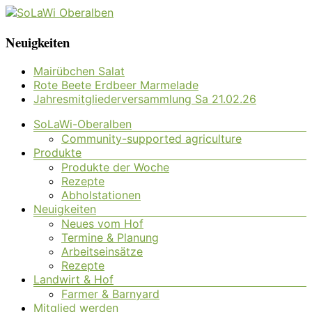
Zum
Inhalt
SoLaWi
Neuigkeiten
springen
Oberalben
Mairübchen Salat
Rote Beete Erdbeer Marmelade
Solidarische
Jahresmitgliederversammlung Sa 21.02.26
Landwirtschaft
Oberalben
Menü
SoLaWi-Oberalben
Community-supported agriculture
Produkte
Produkte der Woche
Rezepte
Abholstationen
Neuigkeiten
Neues vom Hof
Termine & Planung
Arbeitseinsätze
Rezepte
Landwirt & Hof
Farmer & Barnyard
Mitglied werden