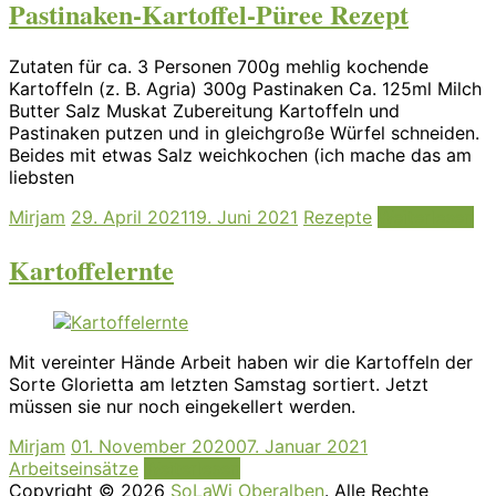
Pastinaken-Kartoffel-Püree Rezept
Zutaten für ca. 3 Personen 700g mehlig kochende
Kartoffeln (z. B. Agria) 300g Pastinaken Ca. 125ml Milch
Butter Salz Muskat Zubereitung Kartoffeln und
Pastinaken putzen und in gleichgroße Würfel schneiden.
Beides mit etwas Salz weichkochen (ich mache das am
liebsten
Mirjam
29. April 2021
19. Juni 2021
Rezepte
Weiterlesen
Kartoffelernte
Mit vereinter Hände Arbeit haben wir die Kartoffeln der
Sorte Glorietta am letzten Samstag sortiert. Jetzt
müssen sie nur noch eingekellert werden.
Mirjam
01. November 2020
07. Januar 2021
Arbeitseinsätze
Weiterlesen
Copyright © 2026
SoLaWi Oberalben
. Alle Rechte