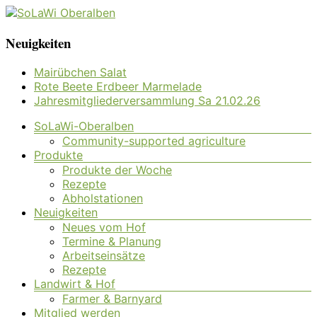
Zum
Inhalt
SoLaWi
Neuigkeiten
springen
Oberalben
Mairübchen Salat
Rote Beete Erdbeer Marmelade
Solidarische
Jahresmitgliederversammlung Sa 21.02.26
Landwirtschaft
Oberalben
Menü
SoLaWi-Oberalben
Community-supported agriculture
Produkte
Produkte der Woche
Rezepte
Abholstationen
Neuigkeiten
Neues vom Hof
Termine & Planung
Arbeitseinsätze
Rezepte
Landwirt & Hof
Farmer & Barnyard
Mitglied werden